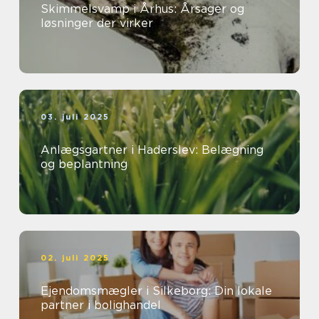
Skimmelsvamp i Århus: Årsager og
løsninger der virker
03. juli 2025
Anlægsgartner i Haderslev: Belægning
og beplantning
02. juli 2025
Ejendomsmægler i Silkeborg: Din lokale
partner i bolighandel