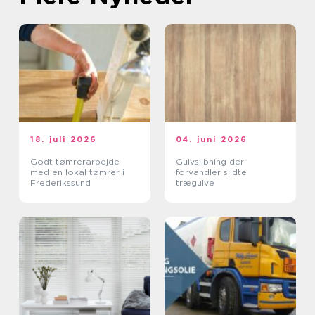
18. juli 2026
04. juni 2026
Godt tømrerarbejde
Gulvslibning der
med en lokal tømrer i
forvandler slidte
Frederikssund
trægulve