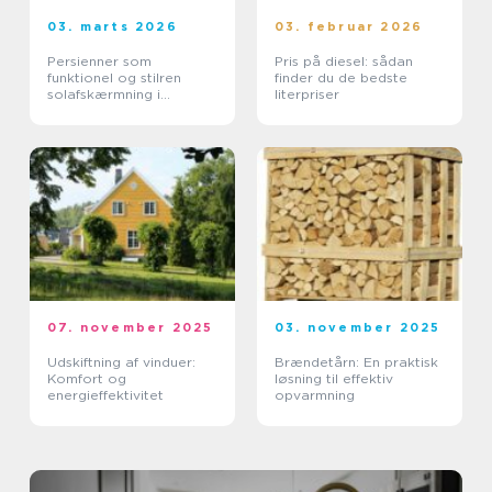
03. marts 2026
03. februar 2026
Persienner som
Pris på diesel: sådan
funktionel og stilren
finder du de bedste
solafskærmning i
literpriser
moderne boliger
07. november 2025
03. november 2025
Udskiftning af vinduer:
Brændetårn: En praktisk
Komfort og
løsning til effektiv
energieffektivitet
opvarmning