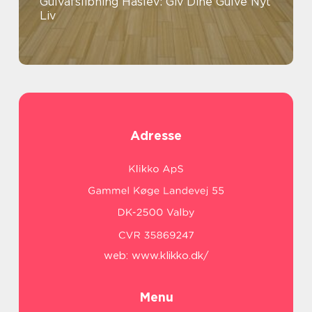
Gulvafslibning Haslev: Giv Dine Gulve Nyt
Liv
Adresse
web:
www.klikko.dk/
Menu