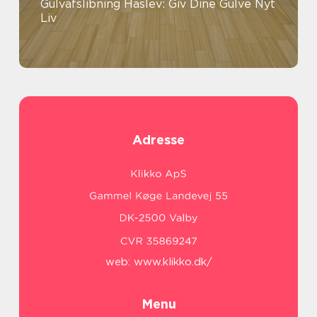
Gulvafslibning Haslev: Giv Dine Gulve Nyt
Liv
Adresse
web:
www.klikko.dk/
Menu