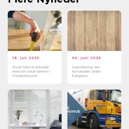
18. juli 2026
04. juni 2026
Godt tømrerarbejde
Gulvslibning der
med en lokal tømrer i
forvandler slidte
Frederikssund
trægulve