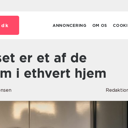
.
dk
ANNONCERING
OM OS
COOKI
um i ethvert hjem
ensen
Redaktio