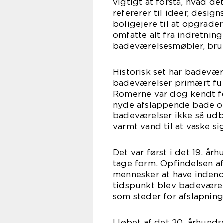
vigtigt at forstå, hvad d
refererer til ideer, desig
boligejere til at opgrade
omfatte alt fra indretning
badeværelsesmøbler, bru
Historisk set har badevære
badeværelser primært funk
Romerne var dog kendt fo
nyde afslappende bade og 
badeværelser ikke så udb
varmt vand til at vaske si
Det var først i det 19. 
tage form. Opfindelsen a
mennesker at have inden
tidspunkt blev badeværel
som steder for afslapnin
I løbet af det 20. århun