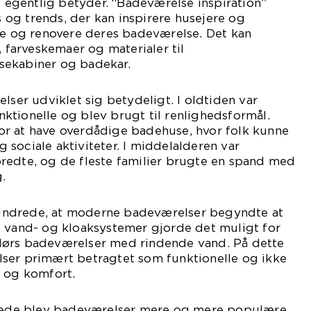
et egentlig betyder. “Badeværelse inspiration”
ns og trends, der kan inspirere husejere og
re og renovere deres badeværelse. Det kan
, farveskemaer og materialer til
sekabiner og badekar.
lser udviklet sig betydeligt. I oldtiden var
tionelle og blev brugt til renlighedsformål.
r at have overdådige badehuse, hvor folk kunne
sociale aktiviteter. I middelalderen var
redte, og de fleste familier brugte en spand med
g.
århundrede, at moderne badeværelser begyndte at
f vand- og kloaksystemer gjorde det muligt for
dørs badeværelser med rindende vand. På dette
ser primært betragtet som funktionelle og ikke
g og komfort.
drede blev badeværelser mere og mere populære,