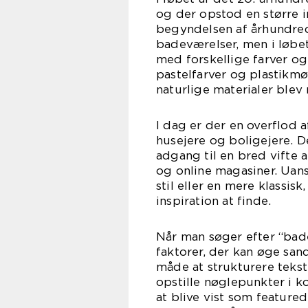
og der opstod en større i
begyndelsen af århundred
badeværelser, men i løbet
med forskellige farver og 
pastelfarver og plastikm
naturlige materialer blev 
I dag er der en overflod a
husejere og boligejere. De
adgang til en bred vifte a
og online magasiner. Uan
stil eller en mere klassis
inspiration at finde.
Når man søger efter “bade
faktorer, der kan øge san
måde at strukturere tekst
opstille nøglepunkter i k
at blive vist som feature