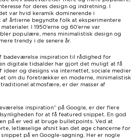
nteresse for deres design og indretning. I
et var hvid keramik dominerende i
 af årtierne begyndte folk at eksperimentere
materialer. I 1950’erne og 60’erne var
øbler populære, mens minimalistisk design og
mere trendy i de senere år.
f badeværelse inspiration til rådighed for
n digitale tidsalder har gjort det muligt at få
f ideer og designs via internettet, sociale medier
set om du foretrækker en moderne, minimalistisk
k, traditionel atmosfære, er der masser af
værelse inspiration” på Google, er der flere
dsynligheden for at få featured snippet. En god
en på er ved at bruge bulletpoints. Ved at
orte, letlæselige afsnit kan det øge chancerne for
d snippet på en Google-søgning. Her er nogle