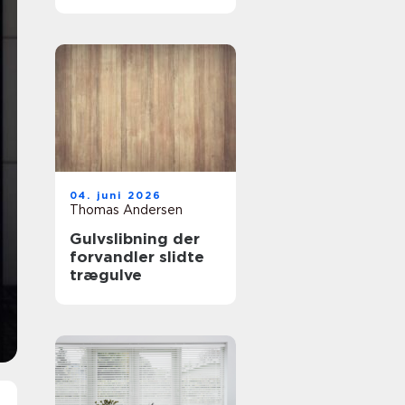
tømrer i
Frederikssund
04. juni 2026
Thomas Andersen
Gulvslibning der
forvandler slidte
trægulve