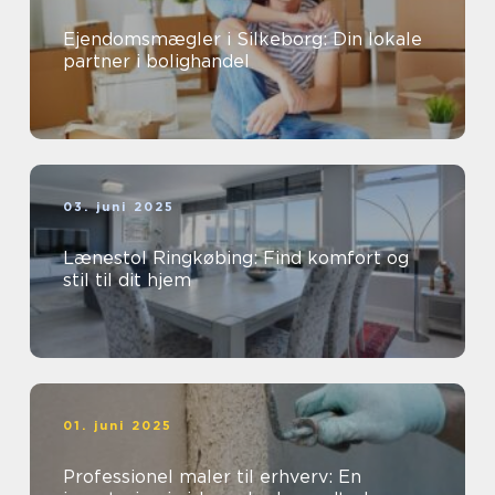
Ejendomsmægler i Silkeborg: Din lokale
partner i bolighandel
03. juni 2025
Lænestol Ringkøbing: Find komfort og
stil til dit hjem
01. juni 2025
Professionel maler til erhverv: En