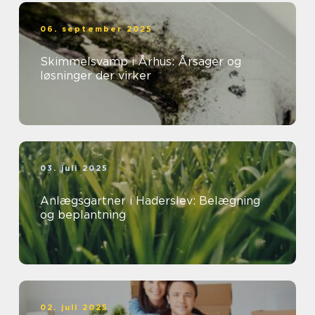
06. september 2025
Skimmelsvamp i Århus: Årsager og
løsninger der virker
03. juli 2025
Anlægsgartner i Haderslev: Belægning
og beplantning
02. juli 2025