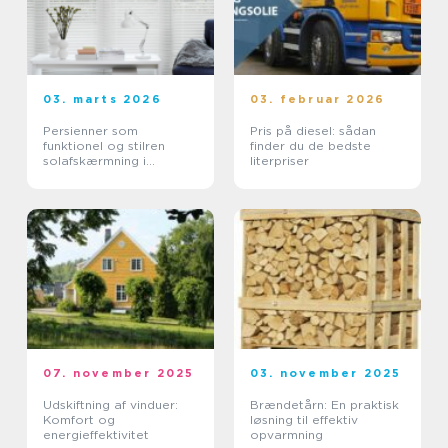
03. marts 2026
03. februar 2026
Persienner som
Pris på diesel: sådan
funktionel og stilren
finder du de bedste
solafskærmning i
literpriser
moderne boliger
07. november 2025
03. november 2025
Udskiftning af vinduer:
Brændetårn: En praktisk
Komfort og
løsning til effektiv
energieffektivitet
opvarmning