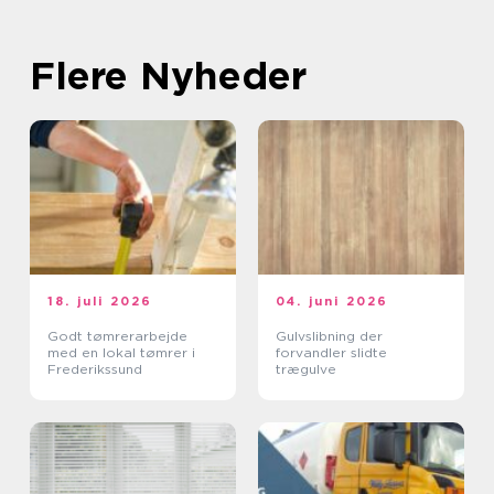
Flere Nyheder
18. juli 2026
04. juni 2026
Godt tømrerarbejde
Gulvslibning der
med en lokal tømrer i
forvandler slidte
Frederikssund
trægulve