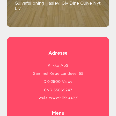
Gulvafslibning Haslev: Giv Dine Gulve Nyt
Liv
Adresse
web:
www.klikko.dk/
Menu