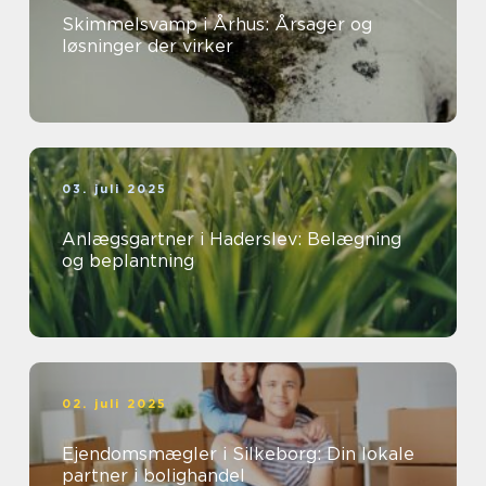
Skimmelsvamp i Århus: Årsager og
løsninger der virker
03. juli 2025
Anlægsgartner i Haderslev: Belægning
og beplantning
02. juli 2025
Ejendomsmægler i Silkeborg: Din lokale
partner i bolighandel