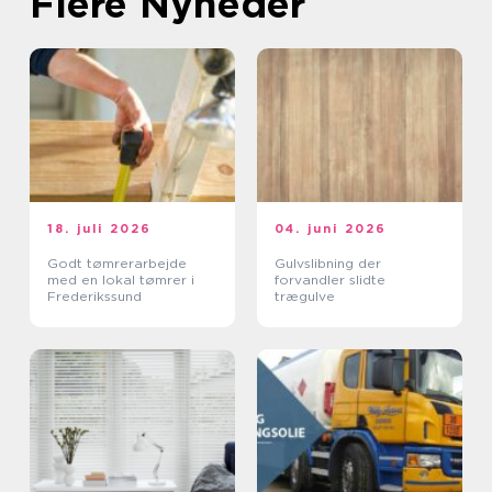
Flere Nyheder
18. juli 2026
04. juni 2026
Godt tømrerarbejde
Gulvslibning der
med en lokal tømrer i
forvandler slidte
Frederikssund
trægulve