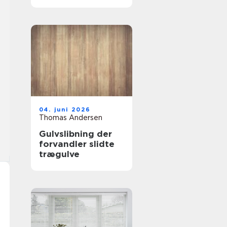
tømrer i
Frederikssund
04. juni 2026
Thomas Andersen
Gulvslibning der
forvandler slidte
trægulve