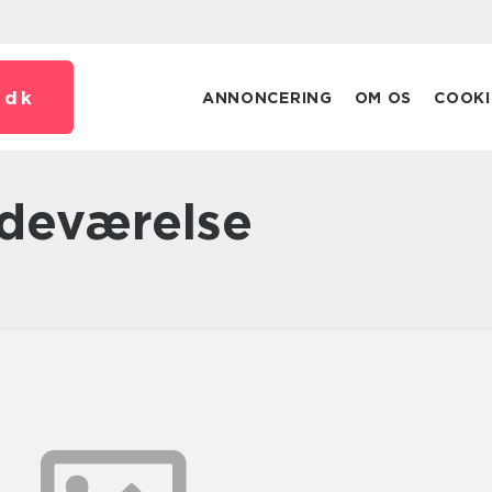
.
dk
ANNONCERING
OM OS
COOKI
badeværelse