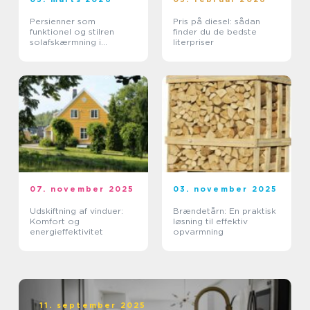
Persienner som
Pris på diesel: sådan
funktionel og stilren
finder du de bedste
solafskærmning i
literpriser
moderne boliger
07. november 2025
03. november 2025
Udskiftning af vinduer:
Brændetårn: En praktisk
Komfort og
løsning til effektiv
energieffektivitet
opvarmning
11. september 2025