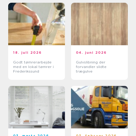
18. juli 2026
04. juni 2026
Godt tømrerarbejde
Gulvslibning der
med en lokal tømrer i
forvandler slidte
Frederikssund
trægulve
03. marts 2026
03. februar 2026