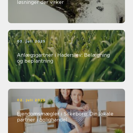
løsninger der virker
03. juli 2025
Anlægsgartner i Haderslev: Belægning
og beplantning
02. juli 2025
Ejendomsmægler i Silkeborg: Din lokale
partner i bolighandel