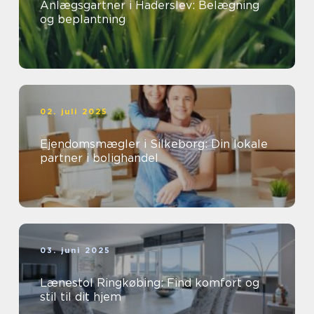
Anlægsgartner i Haderslev: Belægning
og beplantning
02. juli 2025
Ejendomsmægler i Silkeborg: Din lokale
partner i bolighandel
03. juni 2025
Lænestol Ringkøbing: Find komfort og
stil til dit hjem