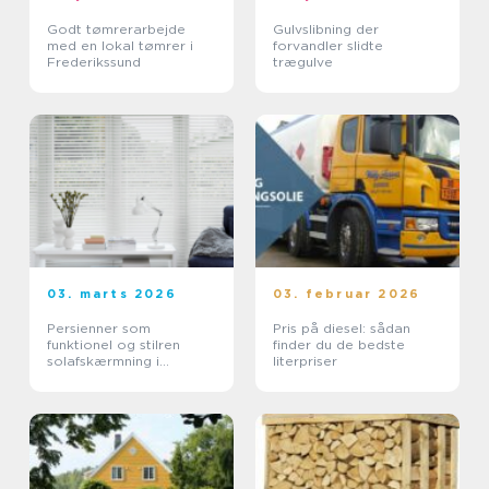
Godt tømrerarbejde
Gulvslibning der
med en lokal tømrer i
forvandler slidte
Frederikssund
trægulve
03. marts 2026
03. februar 2026
Persienner som
Pris på diesel: sådan
funktionel og stilren
finder du de bedste
solafskærmning i
literpriser
moderne boliger