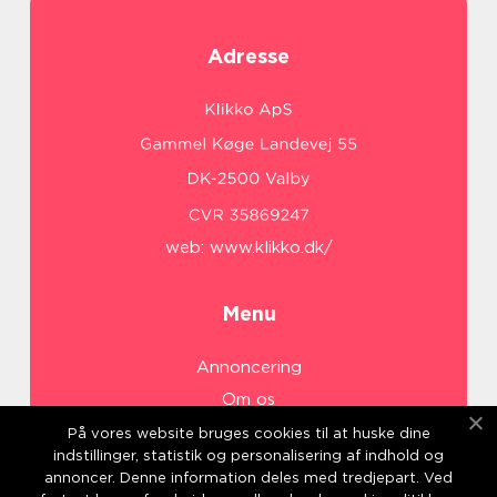
Adresse
web:
www.klikko.dk/
Menu
Annoncering
Om os
Cookies
På vores website bruges cookies til at huske dine
indstillinger, statistik og personalisering af indhold og
Kontakt os
annoncer. Denne information deles med tredjepart. Ved
Sitemap