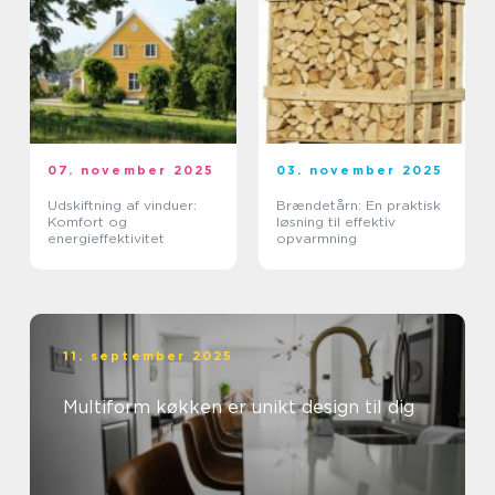
07. november 2025
03. november 2025
Udskiftning af vinduer:
Brændetårn: En praktisk
Komfort og
løsning til effektiv
energieffektivitet
opvarmning
11. september 2025
Multiform køkken er unikt design til dig