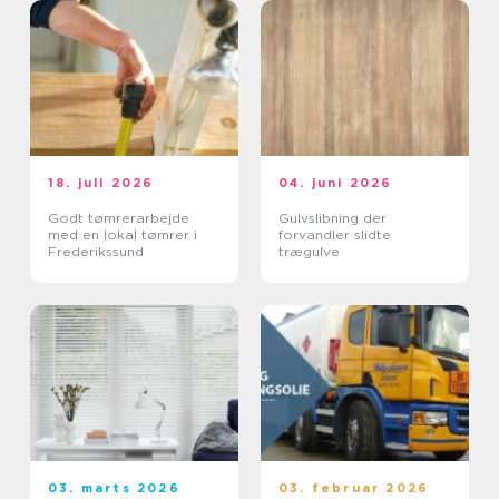
18. juli 2026
04. juni 2026
Godt tømrerarbejde
Gulvslibning der
med en lokal tømrer i
forvandler slidte
Frederikssund
trægulve
03. marts 2026
03. februar 2026