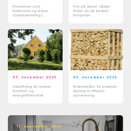
Persienner som
Pris på diesel: sådan
funktionel og stilren
finder du de bedste
solafskærmning i
literpriser
moderne boliger
07. november 2025
03. november 2025
Udskiftning af vinduer:
Brændetårn: En praktisk
Komfort og
løsning til effektiv
energieffektivitet
opvarmning
11. september 2025