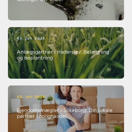
03. juli 2025
Anlægsgartner i Haderslev: Belægning
og beplantning
02. juli 2025
Ejendomsmægler i Silkeborg: Din lokale
partner i bolighandel