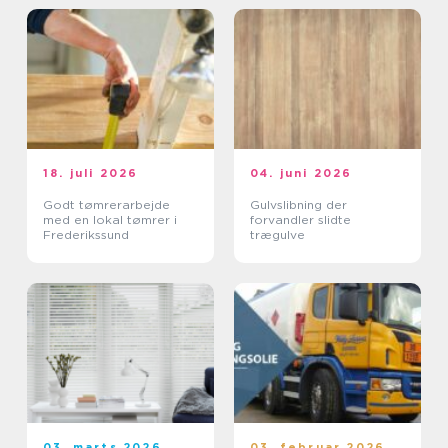
18. juli 2026
04. juni 2026
Godt tømrerarbejde
Gulvslibning der
med en lokal tømrer i
forvandler slidte
Frederikssund
trægulve
03. marts 2026
03. februar 2026