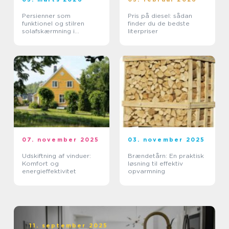
Persienner som
Pris på diesel: sådan
funktionel og stilren
finder du de bedste
solafskærmning i
literpriser
moderne boliger
07. november 2025
03. november 2025
Udskiftning af vinduer:
Brændetårn: En praktisk
Komfort og
løsning til effektiv
energieffektivitet
opvarmning
11. september 2025