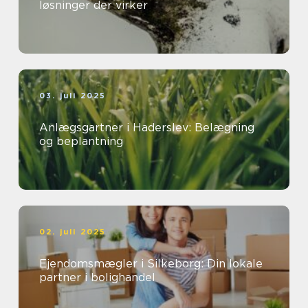
løsninger der virker
03. juli 2025
Anlægsgartner i Haderslev: Belægning
og beplantning
02. juli 2025
Ejendomsmægler i Silkeborg: Din lokale
partner i bolighandel