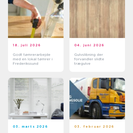
18. juli 2026
04. juni 2026
Godt tømrerarbejde
Gulvslibning der
med en lokal tømrer i
forvandler slidte
Frederikssund
trægulve
03. marts 2026
03. februar 2026