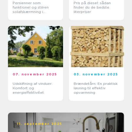
Persienner som
Pris på diesel: sådan
funktionel og stilren
finder du de bedste
solafskærmning i
literpriser
moderne boliger
07. november 2025
03. november 2025
Udskiftning af vinduer:
Brændetårn: En praktisk
Komfort og
løsning til effektiv
energieffektivitet
opvarmning
11. september 2025