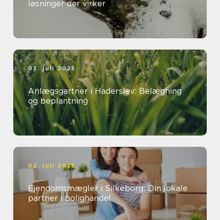
løsninger der virker
03. juli 2025
Anlægsgartner i Haderslev: Belægning
og beplantning
02. juli 2025
Ejendomsmægler i Silkeborg: Din lokale
partner i bolighandel