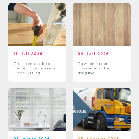
18. juli 2026
04. juni 2026
Godt tømrerarbejde
Gulvslibning der
med en lokal tømrer i
forvandler slidte
Frederikssund
trægulve
03. marts 2026
03. februar 2026