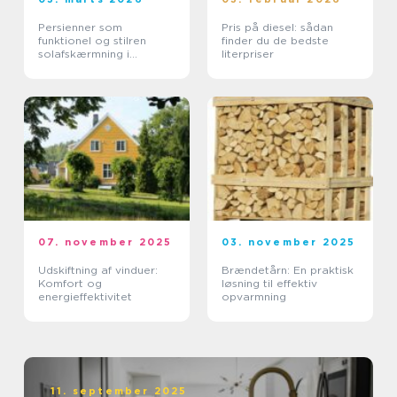
Persienner som
Pris på diesel: sådan
funktionel og stilren
finder du de bedste
solafskærmning i
literpriser
moderne boliger
07. november 2025
03. november 2025
Udskiftning af vinduer:
Brændetårn: En praktisk
Komfort og
løsning til effektiv
energieffektivitet
opvarmning
11. september 2025