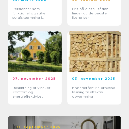
Persienner som
Pris på diesel: sådan
funktionel og stilren
finder du de bedste
solafskærmning i
literpriser
moderne boliger
07. november 2025
03. november 2025
Udskiftning af vinduer:
Brændetårn: En praktisk
Komfort og
løsning til effektiv
energieffektivitet
opvarmning
11. september 2025