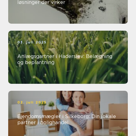
løsninger der virker
03. juli 2025
Anlægsgartner i Haderslev: Belægning
og beplantning
02. juli 2025
Ejendomsmægler i Silkeborg: Din lokale
partner i bolighandel