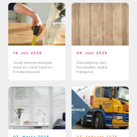
18. juli 2026
04. juni 2026
Godt tømrerarbejde
Gulvslibning der
med en lokal tømrer i
forvandler slidte
Frederikssund
trægulve
03. marts 2026
03. februar 2026