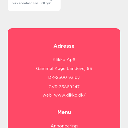
virksomhedens udtryk
Adresse
web:
www.klikko.dk/
Menu
Annoncering