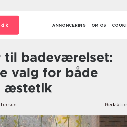
.
dk
ANNONCERING
OM OS
COOKI
e valg for både
 æstetik
rtensen
Redaktio