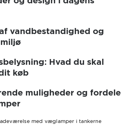
der og design i dagens
 af vandbestandighed og
miljø
sbelysning: Hvad du skal
dit køb
rende muligheder og fordele
mper
it badeværelse med væglamper i tankerne