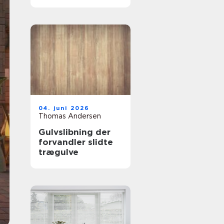
tømrer i
Frederikssund
04. juni 2026
Thomas Andersen
Gulvslibning der
forvandler slidte
trægulve