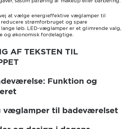
aver, såsom påføring af makeup eller barbering.
vej at vælge energieffektive væglamper til
 reducere strømforbruget og spare
 lange løb. LED-væglamper er et glimrende valg,
ge og økonomisk fordelagtige.
G AF TEKSTEN TIL
PPET
deværelse: Funktion og
eret
g væglamper til badeværelset