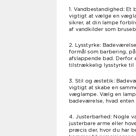
1. Vandbestandighed: Et b
vigtigt at vælge en vægl
sikrer, at din lampe forbl
af vandkilder som bruseb
2. Lysstyrke: Badeværelse
formål som barbering, påf
afslappende bad. Derfor 
tilstrækkelig lysstyrke t
3. Stil og æstetik: Badev
vigtigt at skabe en sam
væglampe. Vælg en lampe,
badeværelse, hvad enten d
4. Justerbarhed: Nogle v
justerbare arme eller hove
præcis der, hvor du har br