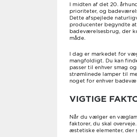
I midten af det 20. århun
prioriteter, og badeværel
Dette afspejlede naturlig
producenter begyndte at 
badeværelsesbrug, der k
måde.
I dag er markedet for væ
mangfoldigt. Du kan finde
passer til enhver smag og 
strømlinede lamper til me
noget for enhver badevær
VIGTIGE FAKT
Når du vælger en væglampe
faktorer, du skal overvej
æstetiske elementer, der s