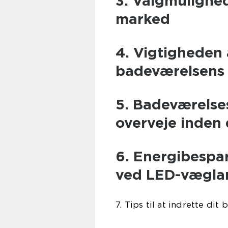
3. Valgmulighe
marked
4. Vigtigheden
badeværelsens 
5. Badeværelse
overveje inden 
6. Energibespa
ved LED-vægla
7. Tips til at indrette d